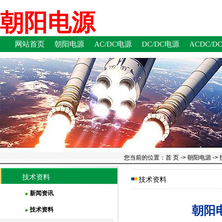
朝阳电源关于纹波测试的说明不合适、不恰当的测试方法和条件会使测量结果产生偏
朝阳电源
网站首页
朝阳电源
AC/DC电源
DC/DC电源
ACDC/D
您当前的位置：
首 页
->
朝阳电源
->
技术资料
技术资料
新闻资讯
朝阳
技术资料